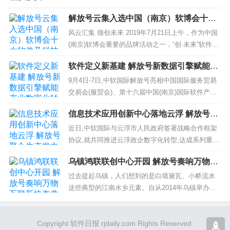
解放号云集入选中国（南京）软博会十大
软件及科技创新产品
风云汇集 领创未来 2019年7月21日上午，作为中国
(南京)软博会重要的品牌活动之一，“创·未来”软件及
科技创新产品发布会再次与大家见面。活动连续...
软件定义新基建 解放号新数据引擎赋能产
业数字化转型升级
9月4日-7日,中软国际解放号亮相中国国际服务贸易
交易会(服贸会)、第十六届中国(南京)国际软件产品
和信息服务交易博览会(南京软博会),向政府、行业
信息技术应用创新中心落地云浮 解放号聚
伙伴展示政企数字化转型新平台。站在以&ldqu...
合生态发力数字转型
近日,中软国际与云浮市人民政府签署战略合作框架
协议,就共同推进云浮政企数字化转型,达成系列重要
合作,并宣布在云浮建设和运营中软国际广东信息技
乌镇鸿联联创中心开园 解放号奏响万物互
术应用创新中心,通过平台汇聚、项目牵引、产业培
联新协奏曲
育、集群...
过去提起乌镇，人们想到的是白墙黛瓦、小桥流水
这些典型的江南水乡元素。自从2014年乌镇举办首
届世界互联网大会开始，这座千年古镇就注入了互
联网基因，人工智能、大数据、云计算、物联网等
Copyright 软件日报 rjdaily.com Rights Reserved.
众多新技术企业...