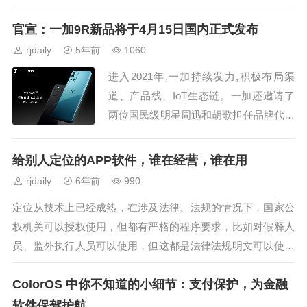
型不断推进，为银行业移动支付发展打开
新的空间。...
官宣：一加9R新品将于4月15日国内正式发布
rjdaily
5年前
1060
进入2021年,一加持续发力,积极布局渠
道、产品线、IoT生态链。一加还邀请了
两位国民级明星周迅和胡歌担任品牌代言
人,进一步开拓国内高端主流市场。...
给别人定位的APP软件，谁在经营，谁在用
rjdaily
6年前
990
定位从技术上已经成熟，在涉及法律、法规的情况下，国家公
权机关可以授权使用，但都有严格的程序要求，比如对假释人
员、监外执行人员可以使用，但这都是法律法规明文可以使用
的，双方都知道的法律事实关系。...
ColorOS 中你不知道的小细节：支付保护，为金融
软件保驾护航