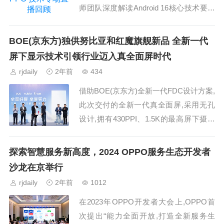
师团队深度解读Android 16核心技术要点
与适配策略。活动以线上直播形式展开,
吸引了众多开发者...
BOE(京东方)独供努比亚和红魔旗舰新品 全新一代
屏下显示技术引领行业迈入真全面屏时代
rjdaily
2年前
434
借助BOE(京东方)全新一代FDC设计方案,
此次交付的全新一代真全面屏,采用无孔
设计,拥有430PPI、1.5K的最高屏下摄像
全面屏分辨率,以及高刷新率和高亮度等
卓越性能,在满足用户拍照需求的同时兼
探索智慧服务新高度，2024 OPPO服务生态开发者
顾...
沙龙在京举行
rjdaily
2年前
1012
在2023年OPPO开发者大会上,OPPO首
次提出“能力全面开放,打造全新服务生