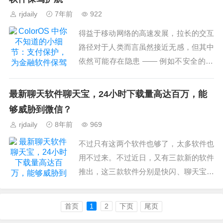
rjdaily
7年前
922
得益于移动网络的高速发展，拉长的交互
路径对于人类而言虽然接近无感，但其中
依然可能存在隐患 —— 例如不安全的Wi
Fi、USB调试开启、安全补丁老旧、ARP
攻击、DNS劫持、恶意APP盗取信息
最新聊天软件聊天宝，24小时下载量高达百万，能
等。...
够威胁到微信？
rjdaily
8年前
969
不过只有这两个软件也够了，太多软件也
用不过来。不过近日，又有三款新的软件
推出，这三款软件分别是快闪、聊天宝、
马桶MT，这三款软件都有各自的特点，
都是比较新颖。...
首页
1
2
下页
尾页