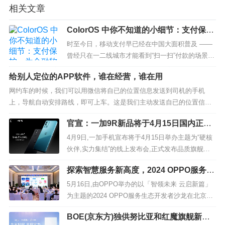
相关文章
ColorOS 中你不知道的小细节：支付保
护，为金融软件保驾护航
时至今日，移动支付早已经在中国大面积普及 ——
曾经只在一二线城市才能看到“扫一扫”付款的场景，
如今在县城乃至乡镇中也非常常见。但更方便的支
给别人定位的APP软件，谁在经营，谁在用
付形式...
网约车的时候，我们可以用微信将自已的位置信息发送到司机的手机
上，导航自动安排路线，即可上车。这是我们主动发送自已的位置信
息。但是，当我们想静一静的时候，有一双眼睛盯着你在哪里，那怕是
官宣：一加9R新品将于4月15日国内正式
自已的父母、...
发布
4月9日,一加手机宣布将于4月15日举办主题为“硬核
伙伴,实力集结”的线上发布会,正式发布品质旗舰一
加 9R。 纵观整个手机市场发展,旗舰手机在功能体
探索智慧服务新高度，2024 OPPO服务生
验...
态开发者沙龙在京举行
5月16日,由OPPO举办的以「智领未来 云启新篇」
为主题的2024 OPPO服务生态开发者沙龙在北京举
行,各行业开发者齐聚一堂,共享服务生态发展成果,
BOE(京东方)独供努比亚和红魔旗舰新品
共探智慧高效用户体验和获量增长的更多可能。在2