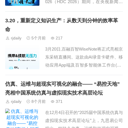
026（HDC 2026）期间，在央视新闻与
华为官方平台同步直播。节目以开发者脱
口秀、鸿蒙生态硬件产品情景展演、大...
3.20，重新定义知识生产：从数天到分钟的效率革
命
rjdaily
5个月前
217
3月20日,百融百智WiseNote将正式亮相京
东采销直播间。这款由AI录音卡硬件、移
动应用App端及百智多智能体工作台(PC
端)组成的智能录音与办公提效产品,正在
重新定义知识生产的底层逻辑——从每
仿真、运维与超现实可视化的融合—— “易控天地”
一...
亮相中国系统仿真与虚拟现实技术高层论坛
rjdaily
8个月前
371
在12月4日召开的“2025届中国系统仿真与
虚拟现实技术高层论坛”上，九思易公司