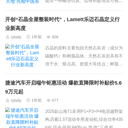
提出一种融合仿真、运维和超现实可视化
的数智平台产品“易控天地PRO”，它将控
制、监控和管理“三层”进行融合，并且实
开创“石晶全屋整装时代”，Lamett乐迈石晶定义行
现IT...
业新高度
rjdaily
1年前
406
石晶的原料主要包括天然石灰岩（成分为
碳酸钙）和树脂晶体。天然石灰岩具有不
溶于水、熔点高、密度大等优点；树脂晶
体则可替代传统胶水作为黏合剂，增加材
料韧性。Lamett乐迈石晶在生产过程中，
捷途汽车开启端午钜惠活动 爆款直降限时补贴价5.6
以独特工艺将天...
9万元起
rjdaily
1年前
477
2025款山海T1采用P1+P3+P4电混越野架
构,匹配1.5T混动专用发动机,综合功率435
kW,综合扭矩840N·m,凭借“三电机真四