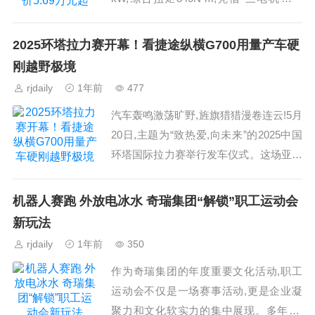
驱”,实现整体能电驱、能增程、能并驱、
能直驱的极致特性。该车型...
2025环塔拉力赛开幕！看捷途纵横G700用量产车硬
刚越野极境
rjdaily
1年前
477
汽车轰鸣激荡旷野,旌旗猎猎漫卷连云!5月
20日,主题为“致热爱,向未来”的2025中国
环塔国际拉力赛举行发车仪式。这场亚洲
巅峰越野盛会吸引40余支车队、105辆赛
车、210名顶尖车手与领航员参赛,上万...
机器人赛跑 外放电冰水 奇瑞集团“解锁”职工运动会
新玩法
rjdaily
1年前
350
作为奇瑞集团的年度重要文化活动,职工
运动会不仅是一场赛事活动,更是企业凝
聚力和文化软实力的集中展现。多年来,