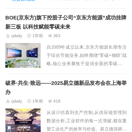
奇瑞集团始终坚持将体育精神融入进企业
发展,通过运动赛事培养员工团队协作意
BOE(京东方)旗下控股子公司“京东方能源”成功挂牌
识和拼搏进取的精神。...
新三板 以科技赋能零碳未来
rjdaily
1年前
363
自2009年成立以来,京东方能源长期专注
于综合节能业务,始终围绕“零碳+物联”战
略,核心业务聚焦于提供全面的零碳综合
能源服务,涵盖综合能源服务、综合能源
利用以及零碳服务等多个维度。依托BOE
破界·共生·致远——2025易立德新品发布会在上海举
(京东方)...
办
rjdaily
1年前
418
从设计仿真到生产控制,从供应链管理到
数据分析,工业软件的每一次突破,都在重
塑工业生产的效率与价值。易立德深耕研