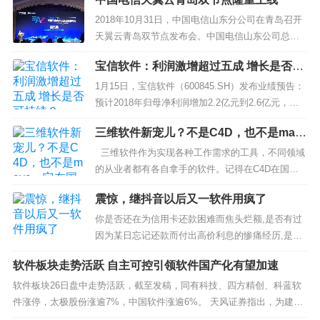
2018年10月31日，中国电信山东分公司在青岛召开
天翼云青岛双节点发布会。中国电信山东公司总经
理姜弘民、中国电信云计算分公司副总经理冀晖、
宝信软件：利润激增超过五成 增长是否可
华为中国区电信系统部副部长张修征、华为中国区
持续？
电信系统部...
1月15日，宝信软件（600845.SH）发布业绩预告：
预计2018年归母净利润增加2.2亿元到2.6亿元，同
比增加51.73％-61.14％，利润中位数约6.65亿元。
三维软件新宠儿？不是C4D，也不是may
根据公告，公司...
a，它在国外越来越多人用了
三维软件作为实现各种工作需求的工具，不同领域
的从业者都有各自拿手的软件。记得在C4D在国外
开始流行的时候，在国内还很少有人使用，甚至很
震惊，继抖音以后又一软件用疯了
多人都不知道有这个软件，而在...
你是否还在为信用卡还款困难而焦头烂额,是否有过
因为某日忘记还款而付出高价利息的惨痛经历,是否
因为信用卡账单不够美化而很难提额。现在就有这
软件板块走势活跃 自主可控引领软件国产化有望加速
么一款软件,解你燃眉之急,让你不再为...
软件板块26日盘中走势活跃，截至发稿，同有科技、四方精创、科蓝软
件涨停，太极股份涨逾7%，中国软件涨逾6%。 天风证券指出，为建设
网络强国，在关键基础设施领域不受制于人，构建安全可控的信...