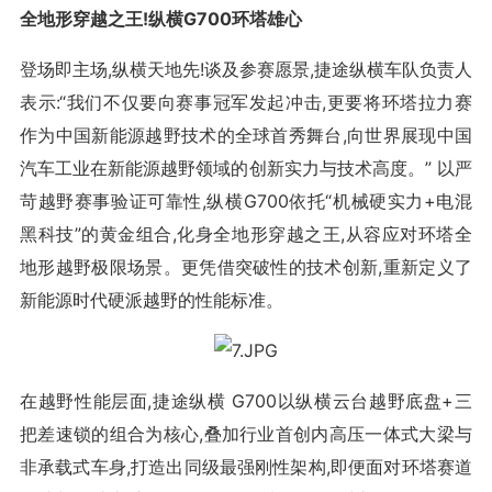
全地形穿越之王!纵横G700环塔雄心
登场即主场,纵横天地先!谈及参赛愿景,捷途纵横车队负责人
表示:“我们不仅要向赛事冠军发起冲击,更要将环塔拉力赛
作为中国新能源越野技术的全球首秀舞台,向世界展现中国
汽车工业在新能源越野领域的创新实力与技术高度。” 以严
苛越野赛事验证可靠性,纵横G700依托“机械硬实力+电混
黑科技”的黄金组合,化身全地形穿越之王,从容应对环塔全
地形越野极限场景。更凭借突破性的技术创新,重新定义了
新能源时代硬派越野的性能标准。
在越野性能层面,捷途纵横 G700以纵横云台越野底盘+三
把差速锁的组合为核心,叠加行业首创内高压一体式大梁与
非承载式车身,打造出同级最强刚性架构,即便面对环塔赛道