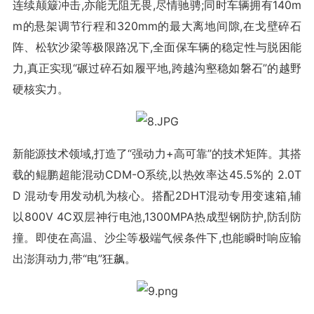
连续颠簸冲击,亦能无阻无畏,尽情驰骋;同时车辆拥有140m
m的悬架调节行程和320mm的最大离地间隙,在戈壁碎石
阵、松软沙梁等极限路况下,全面保车辆的稳定性与脱困能
力,真正实现“碾过碎石如履平地,跨越沟壑稳如磐石”的越野
硬核实力。
新能源技术领域,打造了“强动力+高可靠”的技术矩阵。其搭
载的鲲鹏超能混动CDM-O系统,以热效率达45.5%的 2.0T
D 混动专用发动机为核心。搭配2DHT混动专用变速箱,辅
以800V 4C双层神行电池,1300MPA热成型钢防护,防刮防
撞。即使在高温、沙尘等极端气候条件下,也能瞬时响应输
出澎湃动力,带“电”狂飙。