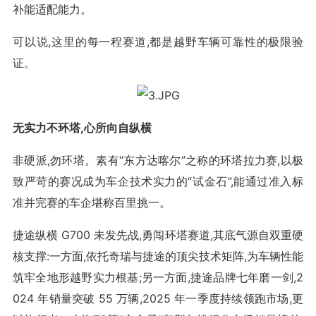
补能适配能力。
可以说,这里的每一程赛道,都是越野车辆可靠性的极限验
证。
无实力不环塔,心所向自纵横
非硬派,勿环塔。素有“东方达喀尔”之称的环塔拉力赛,以极
致严苛的赛况成为车企技术实力的“试金石”,能通过准入标
准并完赛的车企堪称百里挑一。
捷途纵横 G700 未发先战,勇闯环塔赛道,其底气源自双重硬
核支撑:一方面,依托奇瑞与捷途的顶尖技术矩阵,为车辆性能
筑牢全地形越野实力根基;另一方面,捷途品牌七年磨一剑,2
024 年销量突破 55 万辆,2025 年一季度持续领跑市场,更