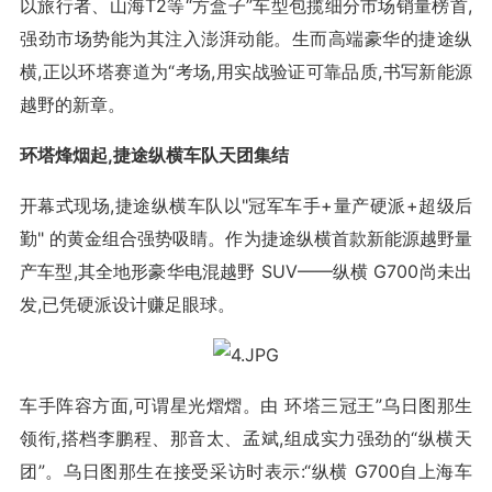
以旅行者、山海T2等“方盒子”车型包揽细分市场销量榜首,
强劲市场势能为其注入澎湃动能。生而高端豪华的捷途纵
横,正以环塔赛道为“考场,用实战验证可靠品质,书写新能源
越野的新章。
环塔烽烟起,捷途纵横车队天团集结
开幕式现场,捷途纵横车队以"冠军车手+量产硬派+超级后
勤" 的黄金组合强势吸睛。作为捷途纵横首款新能源越野量
产车型,其全地形豪华电混越野 SUV——纵横 G700尚未出
发,已凭硬派设计赚足眼球。
车手阵容方面,可谓星光熠熠。由 环塔三冠王”乌日图那生
领衔,搭档李鹏程、那音太、孟斌,组成实力强劲的“纵横天
团”。乌日图那生在接受采访时表示:“纵横 G700自上海车