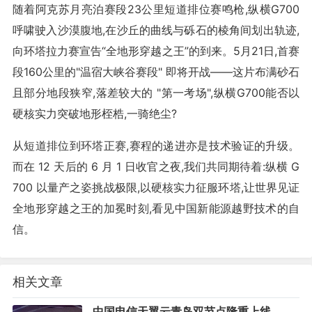
随着阿克苏月亮泊赛段23公里短道排位赛鸣枪,纵横G700
呼啸驶入沙漠腹地,在沙丘的曲线与砾石的棱角间划出轨迹,
向环塔拉力赛宣告“全地形穿越之王”的到来。5月21日,首赛
段160公里的"温宿大峡谷赛段" 即将开战——这片布满砂石
且部分地段狭窄,落差较大的 "第一考场",纵横G700能否以
硬核实力突破地形桎梏,一骑绝尘?
从短道排位到环塔正赛,赛程的递进亦是技术验证的升级。
而在 12 天后的 6 月 1 日收官之夜,我们共同期待着:纵横 G
700 以量产之姿挑战极限,以硬核实力征服环塔,让世界见证
全地形穿越之王的加冕时刻,看见中国新能源越野技术的自
信。
相关文章
中国电信天翼云青岛双节点隆重上线