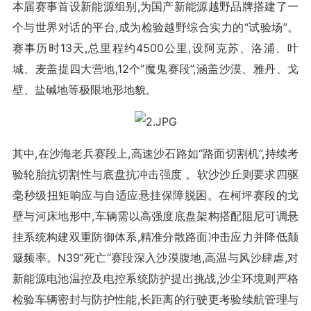
本届赛事首设新能源组别,为国产新能源越野品牌搭建了一
个与世界对话的平台,成为检验越野综合实力的“试验场”。
赛事历时13天,总里程约4500公里,设阿克苏、洛浦、叶
城、麦盖提四大营地,12个“魔鬼赛段”,涵盖沙漠、雅丹、戈
壁、盐碱地等极限地形地貌。
其中,在沙海老兵赛段上,高速沙石路如“路面切割机”,持续考
验轮胎抗切割性与底盘抗冲击强度 。软沙沙丘则要求四驱
毫秒级扭矩响应与自适应悬挂保障脱困。在柯坪赛段的戈
壁与河床地形中,车辆需以高强度底盘架构搭配阻尼可调悬
挂系统构建双重防御体系,精准分散路面冲击应力并降低颠
簸频率。N39“死亡”赛段深入沙漠腹地,高温与风沙肆虐,对
新能源电池温控及电控系统防护提出挑战,沙尘环境则严格
检验车辆密封与防护性能,长距离的行驶更考验续航管理与