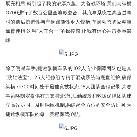
展亮相后,就引起了我的浓厚兴趣。为备战环塔,我们与纵横
G700进行了数百公里全地形磨合。其底盘系统在高速过弯
时的前后协调性与车身跟随性令人惊艳,车身动态响应精准
如臂使指,这种“人车合一”的操控感,让我有信心冲击赛事巅
峰
除了明星车手,捷途纵横车队的102人专业保障团队也是其
“致胜法宝”。25人维修组专精于混动系统与底盘维护,确保
纵横 G700时刻处于最佳竞技状态;15人团队全程记录,为赛
事策略制定提供有力支持;此外,后勤统筹和救援保障团队建
立高效协同、及时响应机制,构建起全方位的安全防护网,为
捷途纵横车队的每一赛程保驾护航。