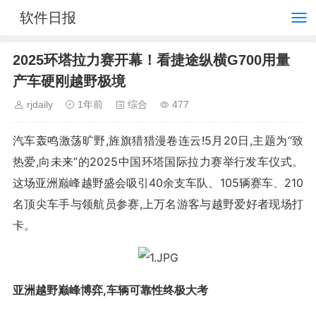
软件日报
2025环塔拉力赛开幕！看捷途纵横G700用量
产车硬刚越野极境
rjdaily
1年前
综合
477
汽车轰鸣激荡旷野,旌旗猎猎漫卷连云!5月20日,主题为“致
热爱,向未来”的2025中国环塔国际拉力赛举行发车仪式。
这场亚洲巅峰越野盛会吸引40余支车队、105辆赛车、210
名顶尖车手与领航员参赛,上万名游客与越野爱好者现场打
卡。
亚洲越野巅峰博弈,车辆可靠性终极大考